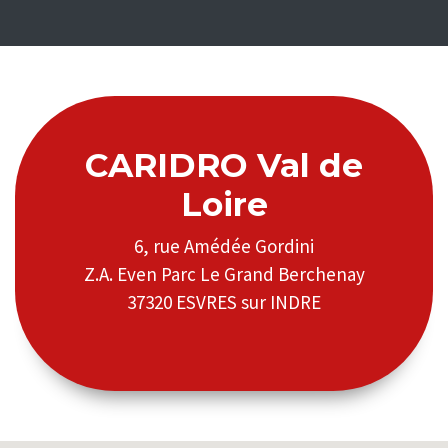
CARIDRO Val de
Loire
6, rue Amédée Gordini
Z.A. Even Parc Le Grand Berchenay
37320 ESVRES sur INDRE